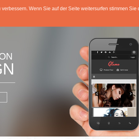
verbessern. Wenn Sie auf der Seite weitersurfen stimmen Sie 
Home
Leistungen
Über Uns
Preise
ION
GN