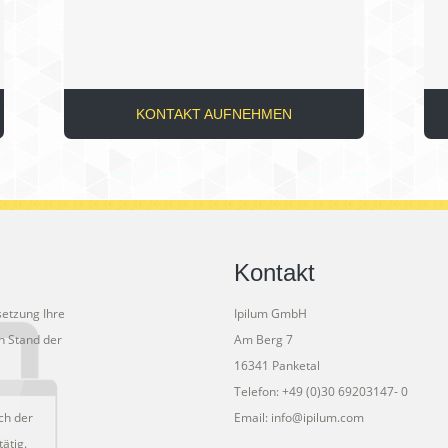
KONTAKT AUFNEHMEN
Kontakt
setzung Ihre
Ipilum GmbH
 Stand der
Am Berg 7
16341 Panketal
Telefon: +49 (0)30 69203147- 0
ich der
Email: info@ipilum.com
ätig.