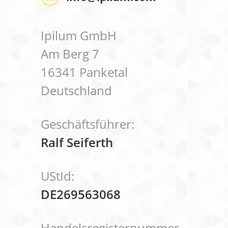
Ipilum GmbH
Am Berg 7
16341 Panketal
Deutschland
Geschäftsführer:
Ralf Seiferth
UStId:
DE269563068
Handelsregisternummer