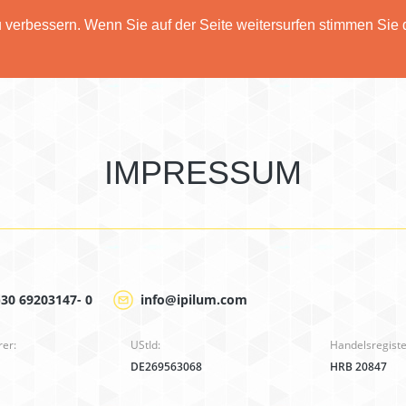
verbessern. Wenn Sie auf der Seite weitersurfen stimmen Sie 
Home
Leistungen
Über Uns
Preise
IMPRESSUM
)30 69203147- 0
info@ipilum.com
rer:
UStId:
Handelsregis
DE269563068
HRB 20847