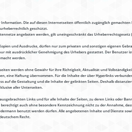
r Information. Die auf diesen Internetseiten öffentlich zugänglich gemachte
 urheberrechtlich geschützt.
atennetze angeboten werden, gilt uneingeschränkt das Urheberrechtsgesetz 
.B. Kopien und Ausdrucke, dürfen nur zum privaten und sonstigen eigenen Gebr
ur mit ausdrücklicher Genehmigung des Urhebers gestattet. Der Benutzer ist 
gemacht werden.
eiten werden ohne Gewähr für ihre Richtigkeit, Aktualität und Vollständigkeit
, eine Haftung übernommen. Für die Inhalte der über Hyperlinks verbundene
uss auf die Gestaltung und die Inhalte der gelinkten Seiten. Deshalb distanzier
lusive aller Unterseiten.
e ausgebrachten Links und für alle Inhalte der Seiten, zu deren Links oder 
 berechtigt auch ohne besondere Kennzeichnung nicht zu der Annahme, das
 jedermann benutzt werden dürfen. Alle angebotenen Inhalte und Dienste so
h deutschem Recht.