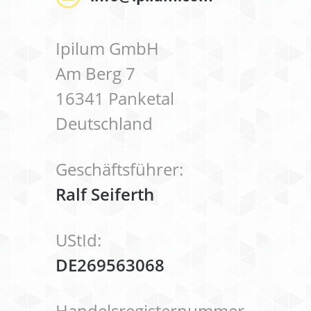
Ipilum GmbH
Am Berg 7
16341 Panketal
Deutschland
Geschäftsführer:
Ralf Seiferth
UStId:
DE269563068
Handelsregisternummer