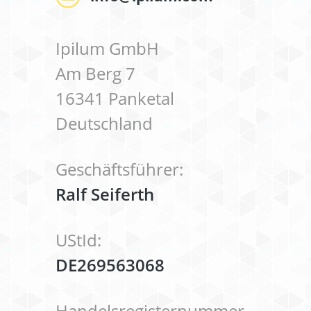
Ipilum GmbH
Am Berg 7
16341 Panketal
Deutschland
Geschäftsführer:
Ralf Seiferth
UStId:
DE269563068
Handelsregisternummer